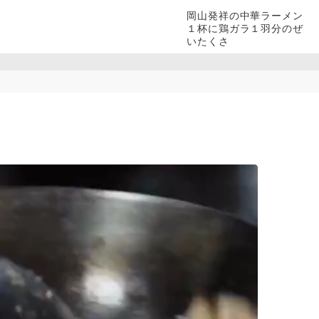
岡山発祥の中華ラーメン
１杯に鶏ガラ１羽分のぜ
いたくさ